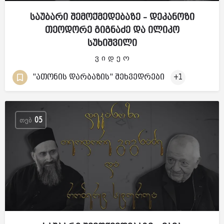
საუბარი შემოქმედებაზე – დეკანოზი
თეოდორე გიგნაძე და ილიკო
სუხიშვილი
ვ ი დ ე ო
"ათონის დარბაზის" შეხვედრები
+1
ᲗᲔᲑ
05