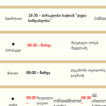
19:30 – პარაკლისი ხატთან “დედა
(ღმრთი
ხუთშაბათი
სიმდაბლისა”
მღვდელი იოსებ
09:30 – წირვა
შეყელაძე
პარასკევი
დეკანოზი თეოდორე
09:00 – წირვა
შაბათი
გიგნაძე
(წმ.
09:00
მღვდელი
09:30
(ღმრთისმშობლის
გრიგოლ
–
დავით
–
კვირა
ტაძარი)
ხანძთელ