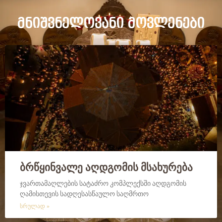
მნიშვნელოვანი მოვლენები
ბრწყინვალე აღდგომის მსახურება
ჯვართამაღლების სატაძრო კომპლექსში აღდგომის
ღამისთევის სადღესასწაულო საღმრთო
ᲡᲠᲣᲚᲐᲓ »